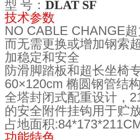
型 号：
DLAT SF
技术参数
NO CABLE CHANGE
超
而无需更换或增加钢索
加稳定和安全
防滑脚踏板和超长坐椅
60×
120cm
椭圆钢管结
全塔封闭式配重设计，
2
的安全附件挂钩用于贮
占地面积
:84*173*
211C
功能特色